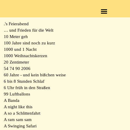
Direkt zum Seiteninhalt
Menü überspringen
.'s Feierabend
… und Frieden für die Welt
10 Meter geh
100 Jahre sind noch zu kurz
1000 und 1 Nacht
1000 Weihnachtskerzen
20 Zentimeter
54 74 90 2006
60 Jahre - und kein bißchen weise
6 bis 8 Stunden Schlaf
6 Uhr früh in den Straßen
99 Luftballons
A Banda
A night like this
A so a Schlittenfahrt
A ram sam sam
A Swinging Safari