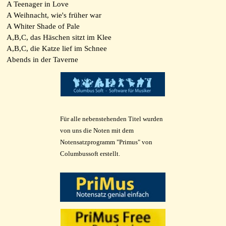
A Teenager in Love
A Weihnacht, wie's früher war
A Whiter Shade of Pale
A,B,C, das Häschen sitzt im Klee
A,B,C, die Katze lief im Schnee
Abends in der Taverne
Abendstunde hat Gold im Munde
Aber am Abend, da spielt der Zigeuner
Aber bitte mit Sahne
Aber dich gibt' s nur einmal für mich
Aber Heidschi, bumbeidschi
Für alle nebenstehenden Titel wurden
Aber schön muss sie sein
von uns die Noten mit
dem
Abschied ist ein scharfes Schwert
Notensatzprogramm "Primus" von
Abschied ist ein bisschen wie sterben
Columbussoft erstellt.
Achterbahn
Addio Donna Grazia
Ade zur guten Nacht
Adelheid
Adieu, mein kleiner Gardeoffizier
Adios Amor